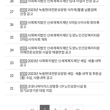
28
사회복지법인 신세계복지재단 임대 사업자 선정 공고
공지
2025년 녹동현대전문요양원 식자재/물품 납품업체
공지
27
선정 공고
사회복지법인 신세계복지재단 5차임시이사회 회의록
공지
26
공고
사회복지법인 신세계복지재단 도양노인건강복지타운
공지
25
5차임시이사회 개최
사회복지법인 신세계복지재단 도양노인건강복지타운
공지
24
치매전문요양원 시설장 채용면접 공고
2023년 사회복지법인 신세계복지재단 세입·세출 내역
공지
23
공고
2023년 녹동현대전문요양원 세입·세출 내역 및 후원금
공지
22
(품) 수입, 사용내역 공고
코로나바이러스감염증-19 노인요양시설 등
공지
21
장기요양기관 대응 지침
1