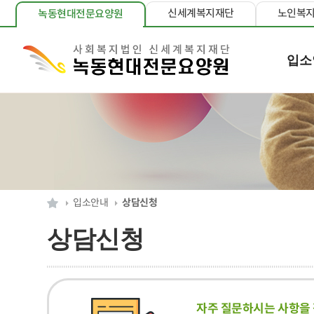
신세계복지재단
노인복
녹동현대전문요양원
입소
입소안내
상담신청
상담신청
자주 질문하시는 사항을